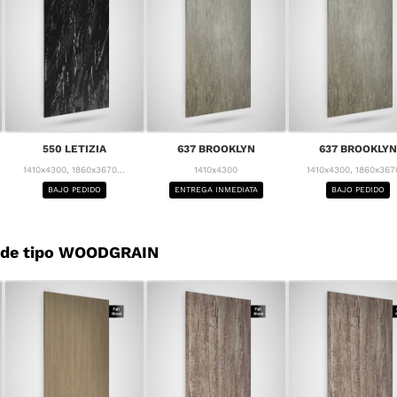
550 LETIZIA
637 BROOKLYN
637 BROOKLYN
1410x4300, 1860x3670...
1410x4300
1410x4300, 1860x3670
BAJO PEDIDO
ENTREGA INMEDIATA
BAJO PEDIDO
 de tipo WOODGRAIN