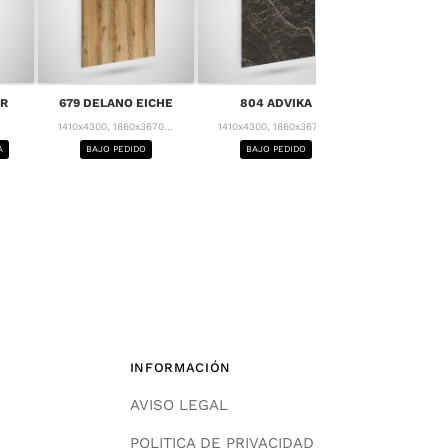
808 ALOE
ER
679 DELANO EICHE
804 ADVIKA
1410x4300, 18
1410x4300, 1860x3670...
1410x4300, 1860x3670...
BAJO PE
A
BAJO PEDIDO
BAJO PEDIDO
INFORMACIÓN
AVISO LEGAL
POLITICA DE PRIVACIDAD