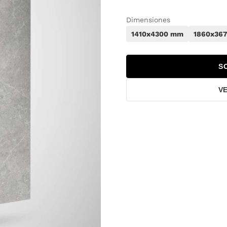
Dimensiones
1410x4300 mm
1860x36
S
V