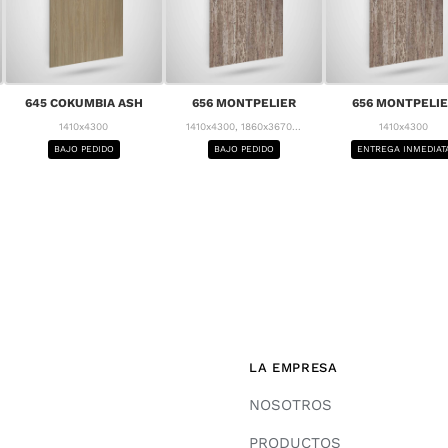
645 COKUMBIA ASH
656 MONTPELIER
656 MONTPELI
1410x4300
1410x4300, 1860x3670...
1410x4300
BAJO PEDIDO
BAJO PEDIDO
ENTREGA INMEDIAT
LA EMPRESA
NOSOTROS
PRODUCTOS