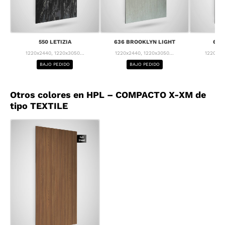
550 LETIZIA
636 BROOKLYN LIGHT
637
1220x2440, 1220x3050...
1220x2440, 1220x3050...
1220x24
BAJO PEDIDO
BAJO PEDIDO
BA
Otros colores en HPL – COMPACTO X-XM de
tipo TEXTILE