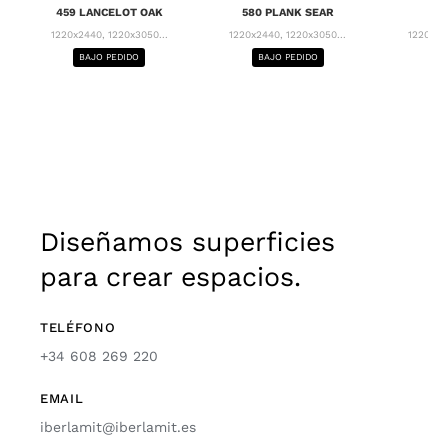
459 LANCELOT OAK
580 PLANK SEAR
63
1220x2440, 1220x3050...
1220x2440, 1220x3050...
1220x24
BAJO PEDIDO
BAJO PEDIDO
BA
Diseñamos superficies
para crear espacios.
TELÉFONO
+34 608 269 220
EMAIL
iberlamit@iberlamit.es