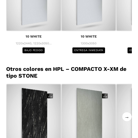
10 WHITE
10 WHITE
1
1220x2440, 1220x3050...
1300x3050
1
BAJO PEDIDO
ENTREGA INMEDIATA
ENTRE
Otros colores en HPL – COMPACTO X-XM de
tipo STONE
→