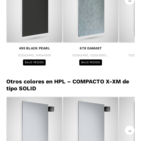
→
495 BLACK PEARL
678 DAMAST
68
1220x2440, 1410x4300
1220x2440, 1220x3050...
1220x24
BAJO PEDIDO
BAJO PEDIDO
BA
Otros colores en HPL – COMPACTO X-XM de
tipo SOLID
→