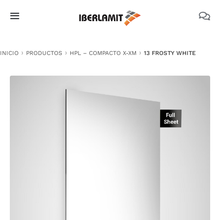
Skip
to
Toggle
content
Navigation
PRODUCTOS
INICIO
PRODUCTOS
HPL – COMPACTO X-XM
13 FROSTY WHITE
NOSOTROS
CATÁLOGOS
DOCUMENTACIÓN TÉCNICA
MEDIO AMBIENTE