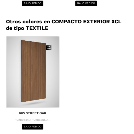
BAJO PEDIDO
BAJO PEDIDO
BA
Otros colores en COMPACTO EXTERIOR XCL
de tipo TEXTILE
665 STREET OAK
1220x2440, 1220x3050...
BAJO PEDIDO