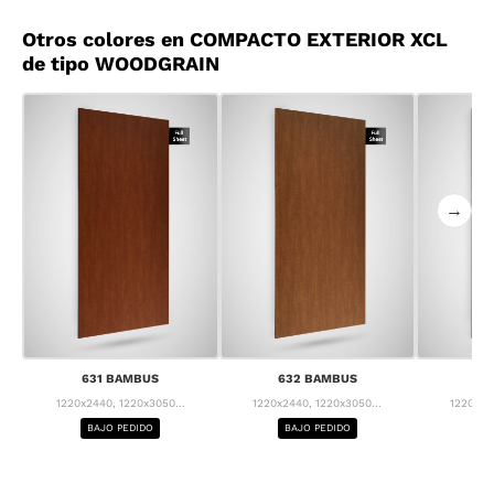
Otros colores en COMPACTO EXTERIOR XCL
de tipo WOODGRAIN
→
631 BAMBUS
632 BAMBUS
63
1220x2440, 1220x3050...
1220x2440, 1220x3050...
1220x24
BAJO PEDIDO
BAJO PEDIDO
BA