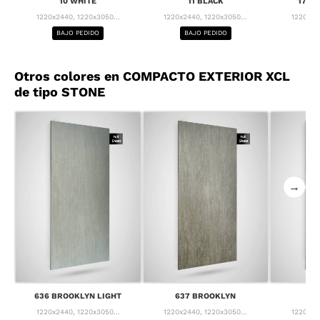
10 WHITE
11 BLACK
17 M
1220x2440, 1220x3050...
1220x2440, 1220x3050...
1220x24
BAJO PEDIDO
BAJO PEDIDO
BA
Otros colores en COMPACTO EXTERIOR XCL
de tipo STONE
→
636 BROOKLYN LIGHT
637 BROOKLYN
63
1220x2440, 1220x3050...
1220x2440, 1220x3050...
1220x24