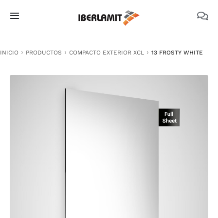
Skip
to
Toggle
content
Navigation
PRODUCTOS
INICIO
PRODUCTOS
COMPACTO EXTERIOR XCL
13 FROSTY WHITE
NOSOTROS
CATÁLOGOS
DOCUMENTACIÓN TÉCNICA
MEDIO AMBIENTE