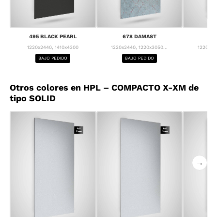
495 BLACK PEARL
678 DAMAST
68
1220x2440, 1410x4300
1220x2440, 1220x3050...
1220x24
BAJO PEDIDO
BAJO PEDIDO
BA
Otros colores en HPL – COMPACTO X-XM de
tipo SOLID
→