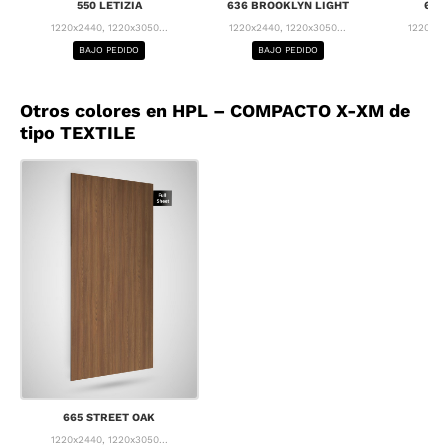
550 LETIZIA
636 BROOKLYN LIGHT
637
1220x2440, 1220x3050...
1220x2440, 1220x3050...
1220x24
BAJO PEDIDO
BAJO PEDIDO
BA
Otros colores en HPL – COMPACTO X-XM de
tipo TEXTILE
665 STREET OAK
1220x2440, 1220x3050...