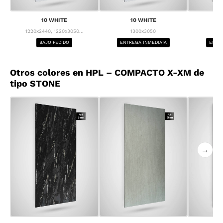
10 WHITE
10 WHITE
1
1220x2440, 1220x3050...
1300x3050
1
BAJO PEDIDO
ENTREGA INMEDIATA
ENTRE
Otros colores en HPL – COMPACTO X-XM de
tipo STONE
→