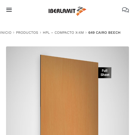
Skip
to
Toggle
content
Navigation
PRODUCTOS
INICIO
PRODUCTOS
HPL – COMPACTO X-XM
649 CAIRO BEECH
NOSOTROS
CATÁLOGOS
DOCUMENTACIÓN TÉCNICA
MEDIO AMBIENTE