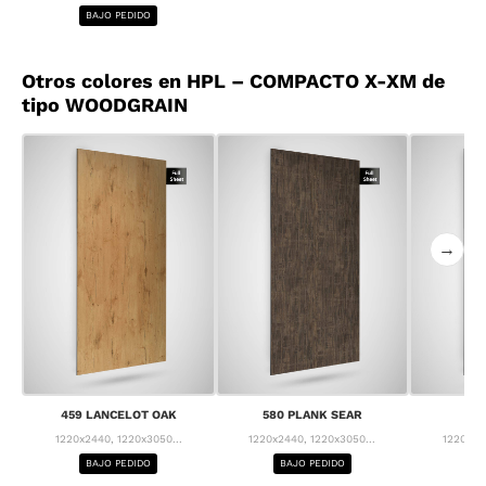
BAJO PEDIDO
Otros colores en HPL – COMPACTO X-XM de
tipo WOODGRAIN
→
459 LANCELOT OAK
580 PLANK SEAR
63
1220x2440, 1220x3050...
1220x2440, 1220x3050...
1220x24
BAJO PEDIDO
BAJO PEDIDO
BA