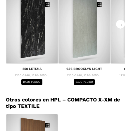
→
550 LETIZIA
636 BROOKLYN LIGHT
637
1220x2440, 1220x3050...
1220x2440, 1220x3050...
1220x24
BAJO PEDIDO
BAJO PEDIDO
BA
Otros colores en HPL – COMPACTO X-XM de
tipo TEXTILE