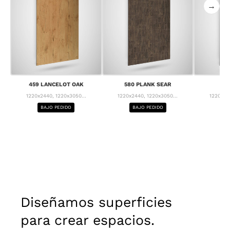
→
459 LANCELOT OAK
580 PLANK SEAR
63
1220x2440, 1220x3050...
1220x2440, 1220x3050...
1220x24
BAJO PEDIDO
BAJO PEDIDO
BA
Diseñamos superficies
para crear espacios.