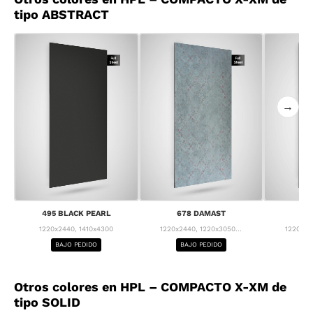
tipo ABSTRACT
→
495 BLACK PEARL
678 DAMAST
68
1220x2440, 1410x4300
1220x2440, 1220x3050...
1220x24
BAJO PEDIDO
BAJO PEDIDO
BA
Otros colores en HPL – COMPACTO X-XM de
tipo SOLID