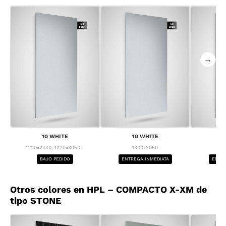
→
10 WHITE
10 WHITE
1
1220x2440, 1220x3050...
1300x3050
1
BAJO PEDIDO
ENTREGA INMEDIATA
ENTRE
Otros colores en HPL – COMPACTO X-XM de
tipo STONE