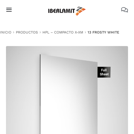
Skip
to
Toggle
content
Navigation
PRODUCTOS
INICIO
PRODUCTOS
HPL – COMPACTO X-XM
13 FROSTY WHITE
NOSOTROS
CATÁLOGOS
DOCUMENTACIÓN TÉCNICA
MEDIO AMBIENTE