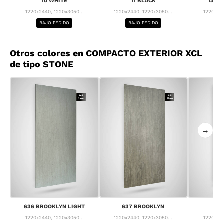
10 WHITE
11 BLACK
13 F
1220x2440, 1220x3050...
1220x2440, 1220x3050...
1220x24
BAJO PEDIDO
BAJO PEDIDO
BA
Otros colores en COMPACTO EXTERIOR XCL
de tipo STONE
→
636 BROOKLYN LIGHT
637 BROOKLYN
63
1220x2440, 1220x3050...
1220x2440, 1220x3050...
1220x24