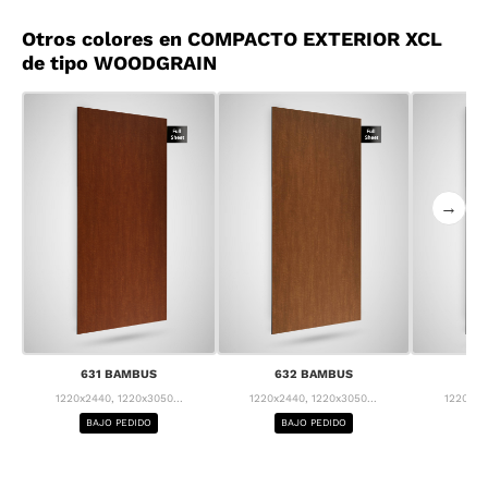
Otros colores en COMPACTO EXTERIOR XCL
de tipo WOODGRAIN
→
631 BAMBUS
632 BAMBUS
63
1220x2440, 1220x3050...
1220x2440, 1220x3050...
1220x24
BAJO PEDIDO
BAJO PEDIDO
BA