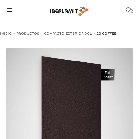
Skip
to
Toggle
content
Navigation
PRODUCTOS
INICIO
PRODUCTOS
COMPACTO EXTERIOR XCL
23 COFFEE
NOSOTROS
CATÁLOGOS
DOCUMENTACIÓN TÉCNICA
MEDIO AMBIENTE