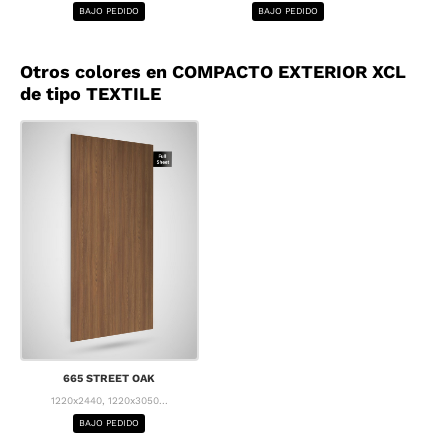
BAJO PEDIDO
BAJO PEDIDO
BA
Otros colores en COMPACTO EXTERIOR XCL
de tipo TEXTILE
665 STREET OAK
1220x2440, 1220x3050...
BAJO PEDIDO