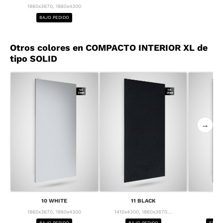
1860x3670, 1860x4300
BAJO PEDIDO
Otros colores en COMPACTO INTERIOR XL de
tipo SOLID
→
10 WHITE
11 BLACK
1
1860x3670, 1860x4300
1410x4300, 1860x3670...
1
BAJO PEDIDO
BAJO PEDIDO
ENTRE