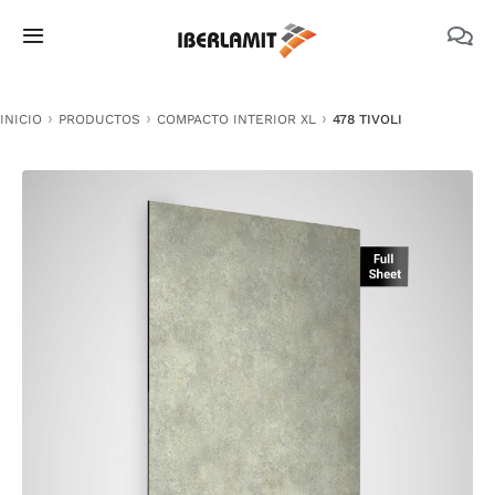
Skip
to
Toggle
content
Navigation
PRODUCTOS
INICIO
PRODUCTOS
COMPACTO INTERIOR XL
478 TIVOLI
NOSOTROS
CATÁLOGOS
DOCUMENTACIÓN TÉCNICA
MEDIO AMBIENTE