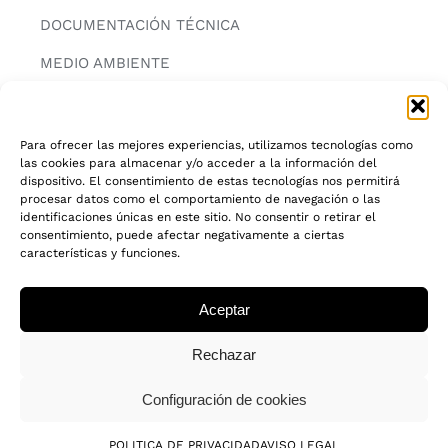
DOCUMENTACIÓN TÉCNICA
MEDIO AMBIENTE
CONTACTAR
Para ofrecer las mejores experiencias, utilizamos tecnologías como
las cookies para almacenar y/o acceder a la información del
INFORMACIÓN
dispositivo. El consentimiento de estas tecnologías nos permitirá
procesar datos como el comportamiento de navegación o las
AVISO LEGAL
identificaciones únicas en este sitio. No consentir o retirar el
consentimiento, puede afectar negativamente a ciertas
características y funciones.
POLITICA DE PRIVACIDAD
POLITICA DE COOKIES
Aceptar
CADENA DE CUSTODIA FSC®
Rechazar
Configuración de cookies
© 2018 - 2026 • Todos los derechos reservados
POLITICA DE PRIVACIDAD
AVISO LEGAL