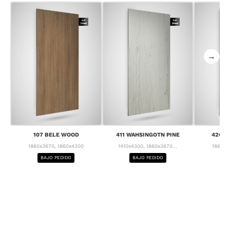
→
107 BELE WOOD
411 WAHSINGOTN PINE
426 C
1860x3670, 1860x4300
1410x4300, 1860x3670...
1860x3
BAJO PEDIDO
BAJO PEDIDO
BA