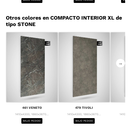
Otros colores en COMPACTO INTERIOR XL de
tipo STONE
→
461 VENETO
479 TIVOLI
55
1410x4300, 1860x3670...
1410x4300, 1860x3670...
1410x43
BAJO PEDIDO
BAJO PEDIDO
BA