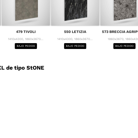
479 TIVOLI
550 LETIZIA
573 BRECCIA AGRI
1410x4300, 1860x3670...
1410x4300, 1860x3670...
1860x3670, 1860x43
BAJO PEDIDO
BAJO PEDIDO
BAJO PEDIDO
L de tipo StONE