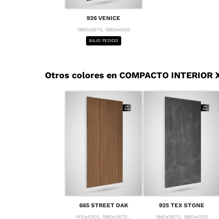
926 VENICE
1860x3670, 1860x4300
BAJO PEDIDO
Otros colores en COMPACTO INTERIOR X
665 STREET OAK
925 TEX STONE
1410x4300, 1860x3670...
1860x3670, 1860x4300