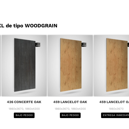
XL de tipo WOODGRAIN
426 CONCERTE OAK
459 LANCELOT OAK
459 LANCELOT O
1860x3670, 1860x4300
1860x3670, 1860x4300
1860x3670
BAJO PEDIDO
BAJO PEDIDO
ENTREGA INMEDIAT