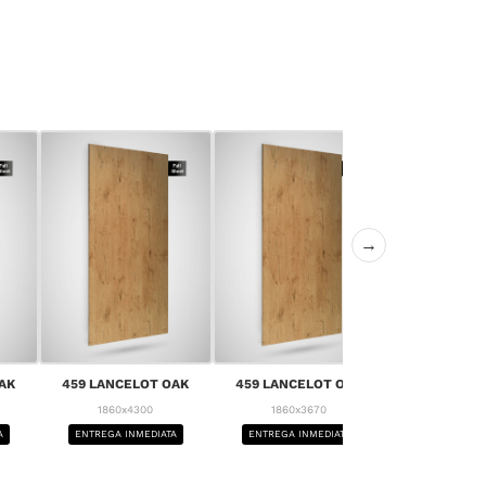
→
459 LANCE
AK
459 LANCELOT OAK
459 LANCELOT OAK
1860x4
1860x4300
1860x3670
ENTREGA IN
A
ENTREGA INMEDIATA
ENTREGA INMEDIATA