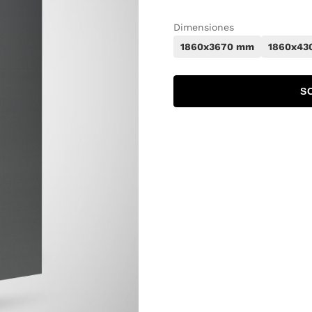
Dimensiones
1860x3670 mm
1860x43
S