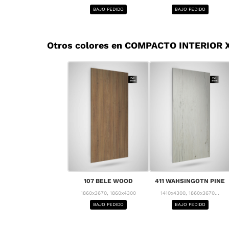
BAJO PEDIDO
BAJO PEDIDO
Otros colores en COMPACTO INTERIOR 
107 BELE WOOD
411 WAHSINGOTN PINE
1860x3670, 1860x4300
1410x4300, 1860x3670...
BAJO PEDIDO
BAJO PEDIDO