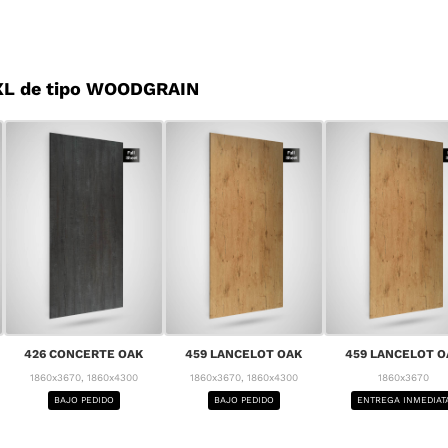
XL de tipo WOODGRAIN
426 CONCERTE OAK
459 LANCELOT OAK
459 LANCELOT O
1860x3670, 1860x4300
1860x3670, 1860x4300
1860x3670
BAJO PEDIDO
BAJO PEDIDO
ENTREGA INMEDIAT