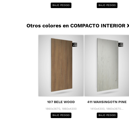
BAJO PEDIDO
BAJO PEDIDO
Otros colores en COMPACTO INTERIOR 
107 BELE WOOD
411 WAHSINGOTN PINE
1860x3670, 1860x4300
1410x4300, 1860x3670...
BAJO PEDIDO
BAJO PEDIDO