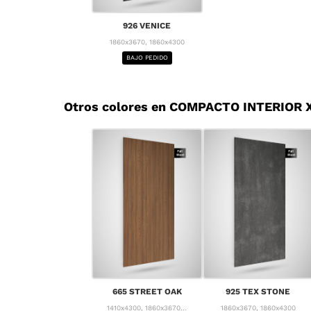
926 VENICE
1860x3670, 1860x4300
BAJO PEDIDO
Otros colores en COMPACTO INTERIOR X
665 STREET OAK
925 TEX STONE
1410x4300, 1860x3670...
1860x3670, 1860x4300