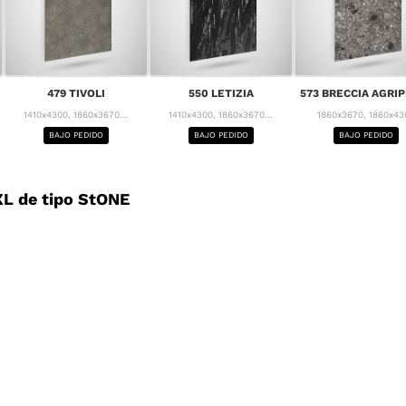
479 TIVOLI
550 LETIZIA
573 BRECCIA AGRI
1410x4300, 1860x3670...
1410x4300, 1860x3670...
1860x3670, 1860x43
BAJO PEDIDO
BAJO PEDIDO
BAJO PEDIDO
L de tipo StONE