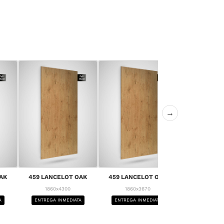
→
AK
459 LANCELOT OAK
459 LANCELOT OAK
459 LANCE
1860x4300
1860x3670
1860x4
A
ENTREGA INMEDIATA
ENTREGA INMEDIATA
ENTREGA IN