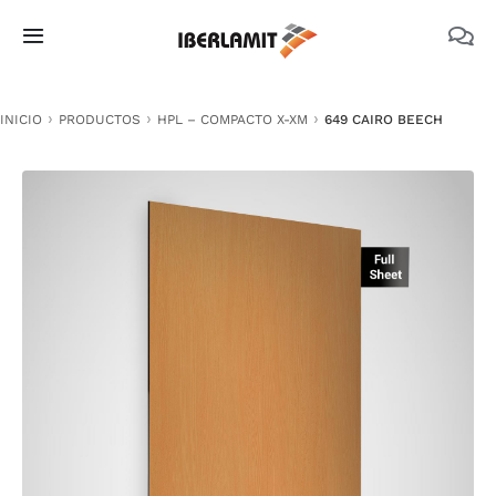
Skip
to
Toggle
content
Navigation
PRODUCTOS
INICIO
PRODUCTOS
HPL – COMPACTO X-XM
649 CAIRO BEECH
NOSOTROS
CATÁLOGOS
DOCUMENTACIÓN TÉCNICA
MEDIO AMBIENTE