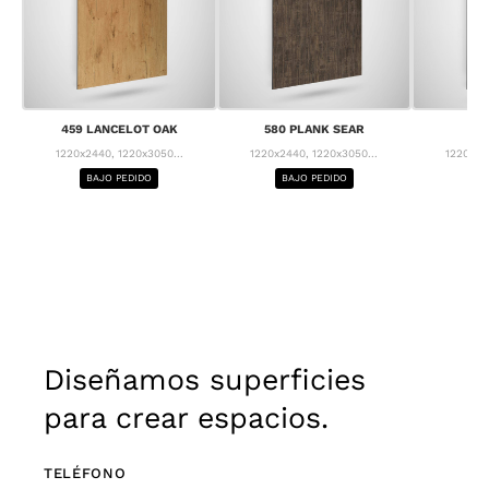
459 LANCELOT OAK
580 PLANK SEAR
63
1220x2440, 1220x3050...
1220x2440, 1220x3050...
1220x24
BAJO PEDIDO
BAJO PEDIDO
BA
Diseñamos superficies
para crear espacios.
TELÉFONO