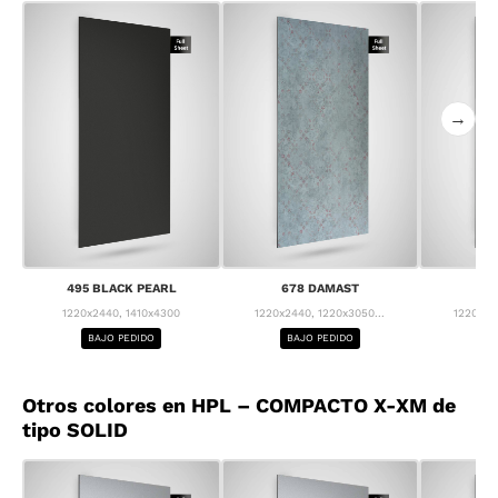
→
495 BLACK PEARL
678 DAMAST
68
1220x2440, 1410x4300
1220x2440, 1220x3050...
1220x24
BAJO PEDIDO
BAJO PEDIDO
BA
Otros colores en HPL – COMPACTO X-XM de
tipo SOLID