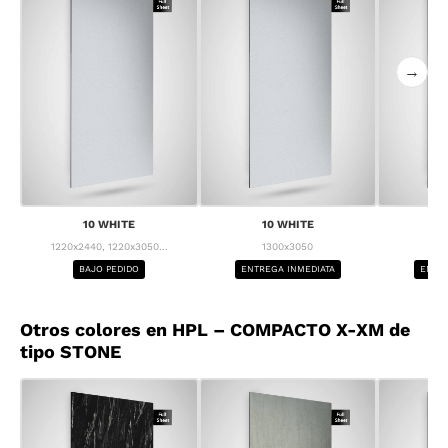
→
10 WHITE
10 WHITE
1
1220x2440, 1220x3050...
1300x3050
1
BAJO PEDIDO
ENTREGA INMEDIATA
ENTRE
Otros colores en HPL – COMPACTO X-XM de
tipo STONE