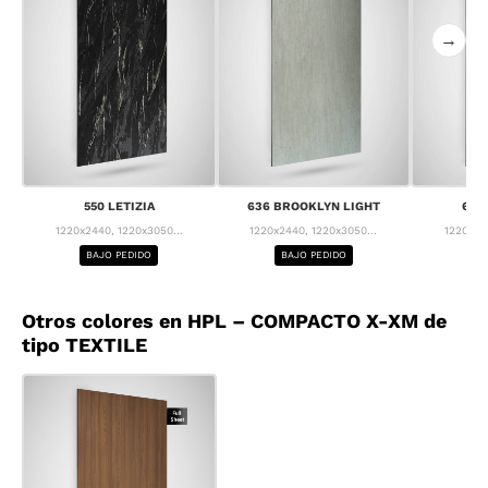
→
550 LETIZIA
636 BROOKLYN LIGHT
637
1220x2440, 1220x3050...
1220x2440, 1220x3050...
1220x24
BAJO PEDIDO
BAJO PEDIDO
BA
Otros colores en HPL – COMPACTO X-XM de
tipo TEXTILE