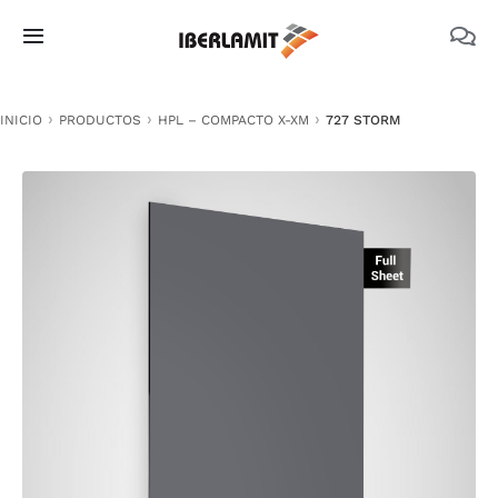
Skip
to
Toggle
content
Navigation
PRODUCTOS
INICIO
PRODUCTOS
HPL – COMPACTO X-XM
727 STORM
NOSOTROS
CATÁLOGOS
DOCUMENTACIÓN TÉCNICA
MEDIO AMBIENTE