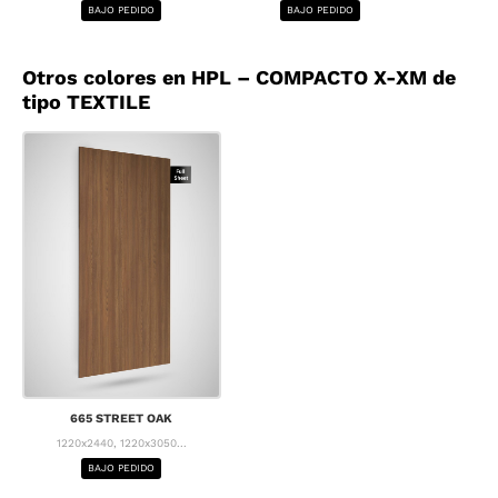
BAJO PEDIDO
BAJO PEDIDO
BA
Otros colores en HPL – COMPACTO X-XM de
tipo TEXTILE
665 STREET OAK
1220x2440, 1220x3050...
BAJO PEDIDO