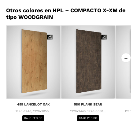
Otros colores en HPL – COMPACTO X-XM de
tipo WOODGRAIN
→
459 LANCELOT OAK
580 PLANK SEAR
63
1220x2440, 1220x3050...
1220x2440, 1220x3050...
1220x24
BAJO PEDIDO
BAJO PEDIDO
BA