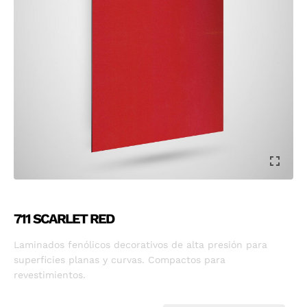
711 SCARLET RED
Laminados fenólicos decorativos de alta presión para
superficies planas y curvas. Compactos para
revestimientos.