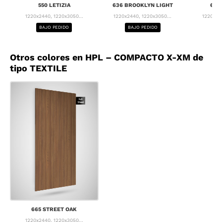
550 LETIZIA
636 BROOKLYN LIGHT
637
1220x2440, 1220x3050...
1220x2440, 1220x3050...
1220x24
BAJO PEDIDO
BAJO PEDIDO
BA
Otros colores en HPL – COMPACTO X-XM de
tipo TEXTILE
665 STREET OAK
1220x2440, 1220x3050...