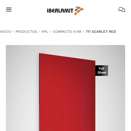
Skip
to
Toggle
content
Navigation
PRODUCTOS
INICIO
PRODUCTOS
HPL – COMPACTO X-XM
711 SCARLET RED
NOSOTROS
CATÁLOGOS
DOCUMENTACIÓN TÉCNICA
MEDIO AMBIENTE