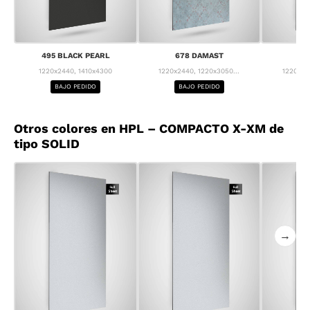
495 BLACK PEARL
678 DAMAST
68
1220x2440, 1410x4300
1220x2440, 1220x3050...
1220x24
BAJO PEDIDO
BAJO PEDIDO
BA
Otros colores en HPL – COMPACTO X-XM de
tipo SOLID
→