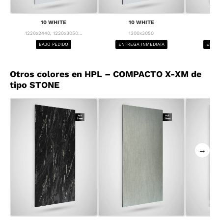
10 WHITE
10 WHITE
1
1220x2440, 1220x3050...
1300x3050
1
BAJO PEDIDO
ENTREGA INMEDIATA
ENTRE
Otros colores en HPL – COMPACTO X-XM de
tipo STONE
→