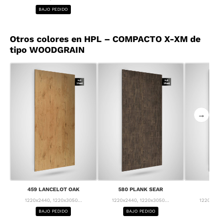
BAJO PEDIDO
Otros colores en HPL – COMPACTO X-XM de
tipo WOODGRAIN
→
459 LANCELOT OAK
580 PLANK SEAR
63
1220x2440, 1220x3050...
1220x2440, 1220x3050...
1220x24
BAJO PEDIDO
BAJO PEDIDO
BA