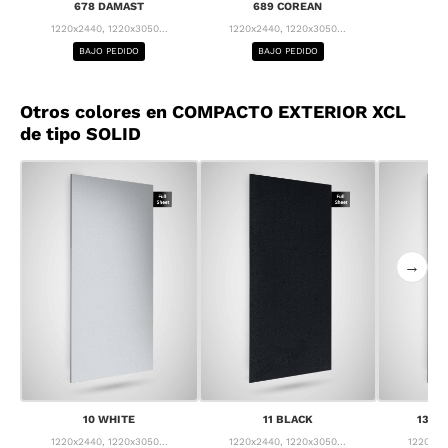
678 DAMAST
689 COREAN
1220x2440, 1220x3050...
1220x2440, 1220x3050...
BAJO PEDIDO
BAJO PEDIDO
Otros colores en COMPACTO EXTERIOR XCL
de tipo SOLID
→
10 WHITE
11 BLACK
13 F
1220x2440, 1220x3050...
1220x2440, 1220x3050...
1220x24