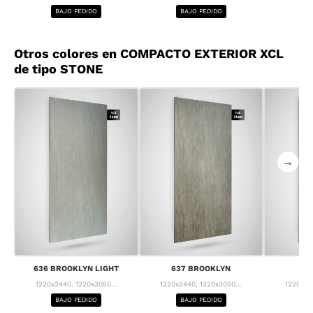
BAJO PEDIDO
BAJO PEDIDO
BA
Otros colores en COMPACTO EXTERIOR XCL
de tipo STONE
→
636 BROOKLYN LIGHT
637 BROOKLYN
63
1220x2440, 1220x3050...
1220x2440, 1220x3050...
1220x24
BAJO PEDIDO
BAJO PEDIDO
BA