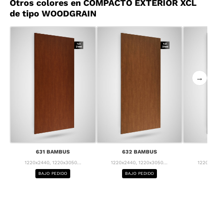
Otros colores en COMPACTO EXTERIOR XCL
de tipo WOODGRAIN
→
631 BAMBUS
632 BAMBUS
63
1220x2440, 1220x3050...
1220x2440, 1220x3050...
1220x24
BAJO PEDIDO
BAJO PEDIDO
BA