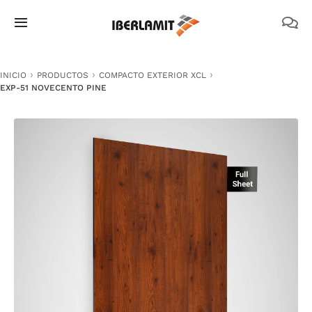
Skip
to
Toggle
content
Navigation
PRODUCTOS
INICIO
PRODUCTOS
COMPACTO EXTERIOR XCL
EXP-51 NOVECENTO PINE
NOSOTROS
CATÁLOGOS
DOCUMENTACIÓN TÉCNICA
MEDIO AMBIENTE