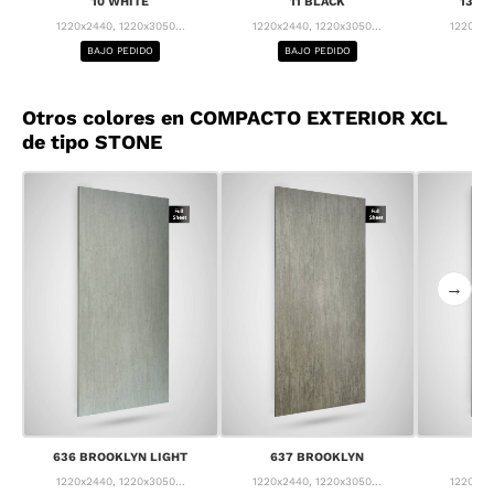
10 WHITE
11 BLACK
13 F
1220x2440, 1220x3050...
1220x2440, 1220x3050...
1220x24
BAJO PEDIDO
BAJO PEDIDO
BA
Otros colores en COMPACTO EXTERIOR XCL
de tipo STONE
→
636 BROOKLYN LIGHT
637 BROOKLYN
63
1220x2440, 1220x3050...
1220x2440, 1220x3050...
1220x24