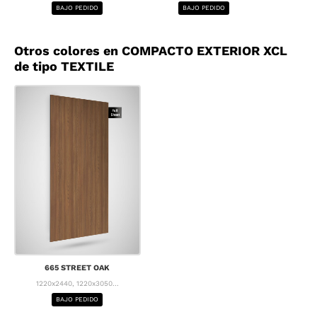
BAJO PEDIDO
BAJO PEDIDO
BA
Otros colores en COMPACTO EXTERIOR XCL
de tipo TEXTILE
665 STREET OAK
1220x2440, 1220x3050...
BAJO PEDIDO