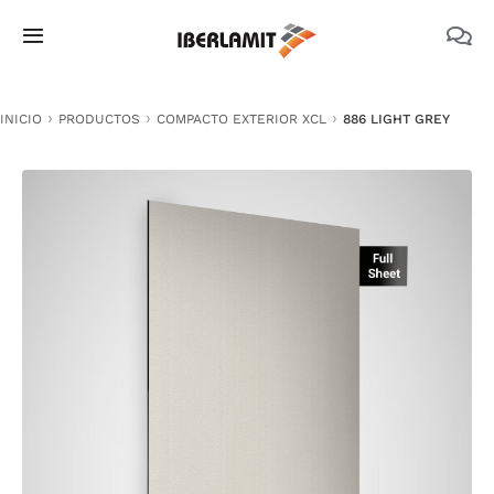
Skip
to
Toggle
content
Navigation
PRODUCTOS
INICIO
PRODUCTOS
COMPACTO EXTERIOR XCL
886 LIGHT GREY
NOSOTROS
CATÁLOGOS
DOCUMENTACIÓN TÉCNICA
MEDIO AMBIENTE