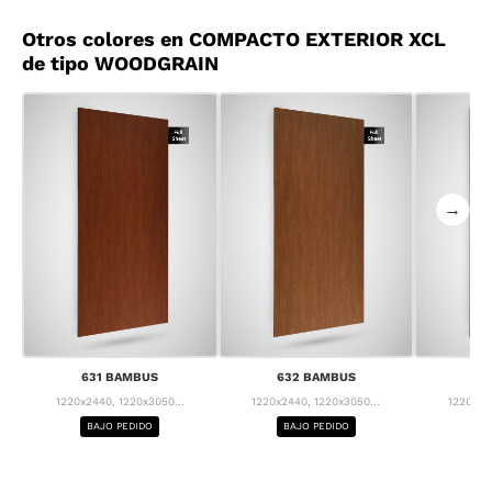
Otros colores en COMPACTO EXTERIOR XCL
de tipo WOODGRAIN
→
631 BAMBUS
632 BAMBUS
63
1220x2440, 1220x3050...
1220x2440, 1220x3050...
1220x24
BAJO PEDIDO
BAJO PEDIDO
BA