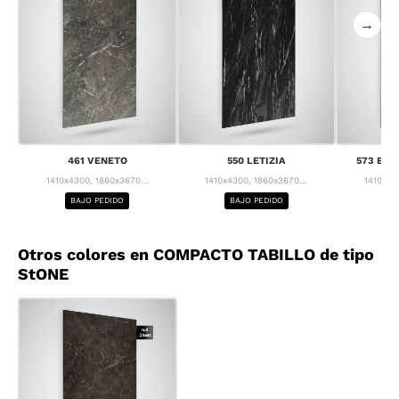
→
461 VENETO
550 LETIZIA
573 BRE
1410x4300, 1860x3670...
1410x4300, 1860x3670...
1410x43
BAJO PEDIDO
BAJO PEDIDO
BA
Otros colores en COMPACTO TABILLO de tipo
StONE