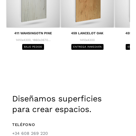
411 WAHSINGOTN PINE
459 LANCELOT OAK
459 L
1410x4300, 1860x3670...
1410x4300
1
BAJO PEDIDO
ENTREGA INMEDIATA
ENTRE
Diseñamos superficies
para crear espacios.
TELÉFONO
+34 608 269 220