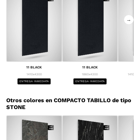
→
11 BLACK
11 BLACK
1
1410x4300
1860x4300
1410x43
ENTREGA INMEDIATA
ENTREGA INMEDIATA
BA
Otros colores en COMPACTO TABILLO de tipo
STONE