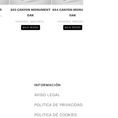
656 MONT 
R
642 CANYON MONUMENT
644 CANYON MONUMENT
1410x4300, 18
OAK
OAK
...
BAJO PE
1410x4300, 1860x3670...
1410x4300, 1860x3670...
BAJO PEDIDO
BAJO PEDIDO
INFORMACIÓN
AVISO LEGAL
POLITICA DE PRIVACIDAD
POLITICA DE COOKIES