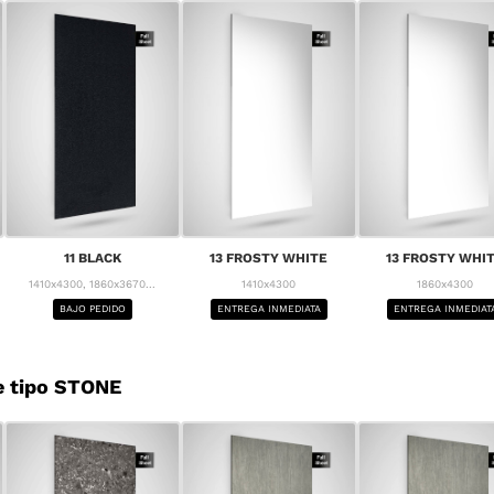
11 BLACK
13 FROSTY WHITE
13 FROSTY WHI
1410x4300, 1860x3670...
1410x4300
1860x4300
BAJO PEDIDO
ENTREGA INMEDIATA
ENTREGA INMEDIAT
e tipo STONE