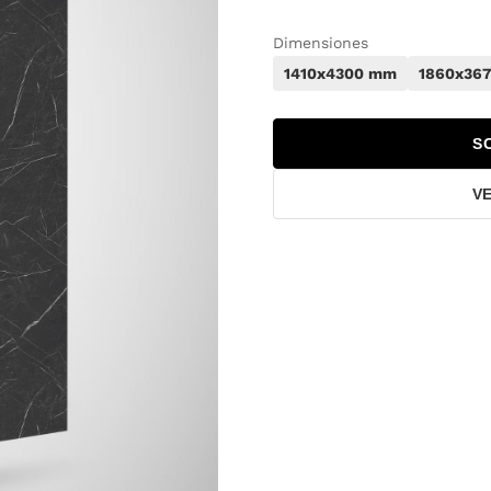
Dimensiones
1410x4300 mm
1860x36
S
V