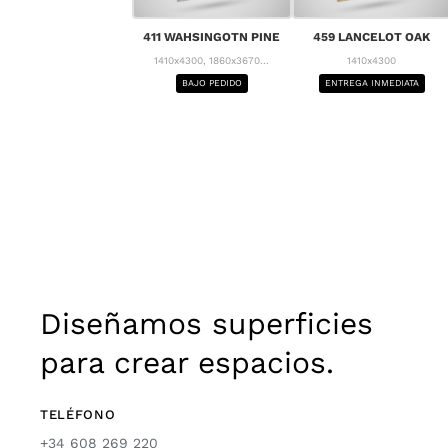
411 WAHSINGOTN PINE
459 LANCELOT OAK
1410x4300, 1860x3670...
1410x4300
BAJO PEDIDO
ENTREGA INMEDIATA
Diseñamos superficies
para crear espacios.
TELÉFONO
+34 608 269 220