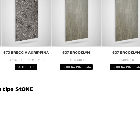
573 BRECCIA AGRIPPINA
637 BROOKLYN
637 BROOKLYN
1410x4300, 1860x3670...
1410x4300
1860x4300
BAJO PEDIDO
ENTREGA INMEDIATA
ENTREGA INMEDIAT
 tipo StONE