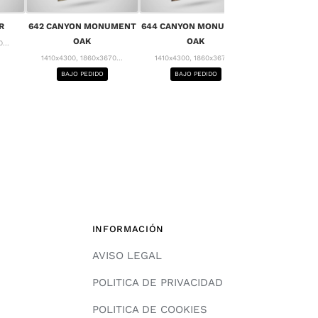
656 MONT 
R
642 CANYON MONUMENT
644 CANYON MONUMENT
1410x4300, 18
OAK
OAK
...
BAJO PE
1410x4300, 1860x3670...
1410x4300, 1860x3670...
BAJO PEDIDO
BAJO PEDIDO
INFORMACIÓN
AVISO LEGAL
POLITICA DE PRIVACIDAD
POLITICA DE COOKIES