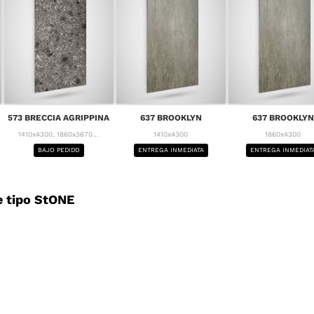
573 BRECCIA AGRIPPINA
637 BROOKLYN
637 BROOKLYN
1410x4300, 1860x3670...
1410x4300
1860x4300
BAJO PEDIDO
ENTREGA INMEDIATA
ENTREGA INMEDIAT
 tipo StONE