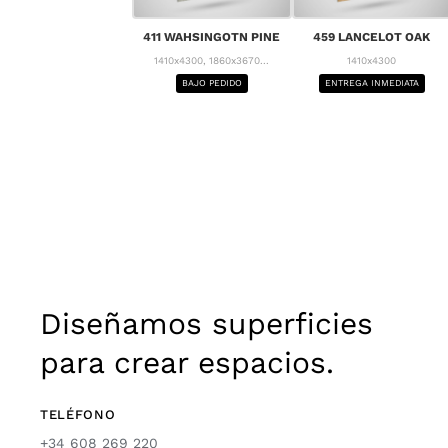
411 WAHSINGOTN PINE
459 LANCELOT OAK
1410x4300, 1860x3670...
1410x4300
BAJO PEDIDO
ENTREGA INMEDIATA
Diseñamos superficies
para crear espacios.
TELÉFONO
+34 608 269 220