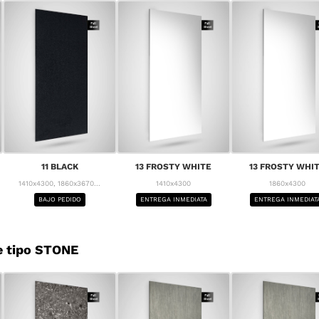
11 BLACK
13 FROSTY WHITE
13 FROSTY WHI
1410x4300, 1860x3670...
1410x4300
1860x4300
BAJO PEDIDO
ENTREGA INMEDIATA
ENTREGA INMEDIAT
e tipo STONE