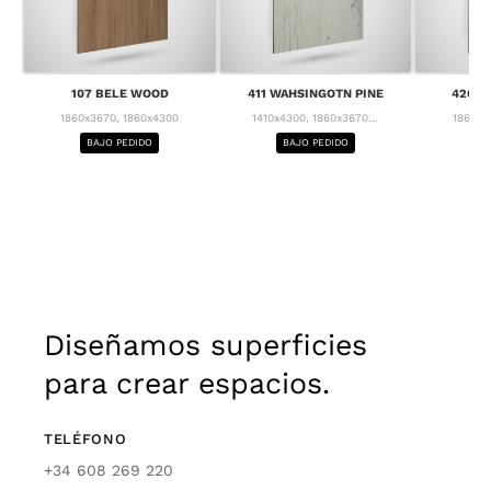
107 BELE WOOD
411 WAHSINGOTN PINE
426 C
1860x3670, 1860x4300
1410x4300, 1860x3670...
1860x3
BAJO PEDIDO
BAJO PEDIDO
BA
Diseñamos superficies
para crear espacios.
TELÉFONO
+34 608 269 220