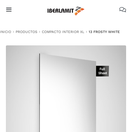
Skip
to
Toggle
content
Navigation
PRODUCTOS
INICIO
PRODUCTOS
COMPACTO INTERIOR XL
13 FROSTY WHITE
NOSOTROS
CATÁLOGOS
DOCUMENTACIÓN TÉCNICA
MEDIO AMBIENTE