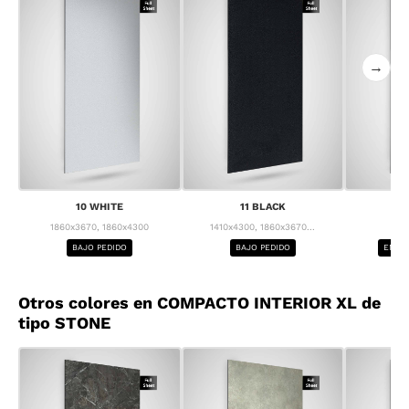
→
10 WHITE
11 BLACK
1
1860x3670, 1860x4300
1410x4300, 1860x3670...
1
BAJO PEDIDO
BAJO PEDIDO
ENTRE
Otros colores en COMPACTO INTERIOR XL de
tipo STONE