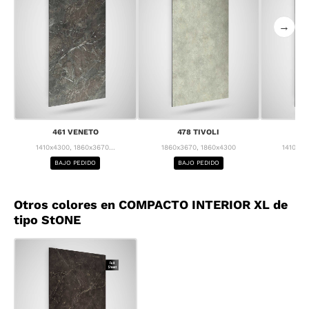
→
461 VENETO
478 TIVOLI
4
1410x4300, 1860x3670...
1860x3670, 1860x4300
1410x43
BAJO PEDIDO
BAJO PEDIDO
BA
Otros colores en COMPACTO INTERIOR XL de
tipo StONE