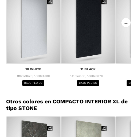
→
10 WHITE
11 BLACK
1
1860x3670, 1860x4300
1410x4300, 1860x3670...
1
BAJO PEDIDO
BAJO PEDIDO
ENTRE
Otros colores en COMPACTO INTERIOR XL de
tipo STONE