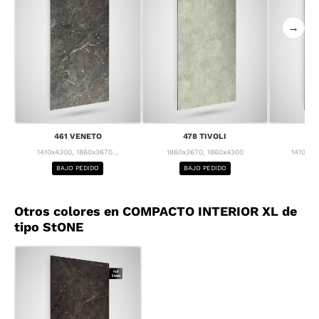
→
461 VENETO
478 TIVOLI
4
1410x4300, 1860x3670...
1860x3670, 1860x4300
1410x43
BAJO PEDIDO
BAJO PEDIDO
BA
Otros colores en COMPACTO INTERIOR XL de
tipo StONE