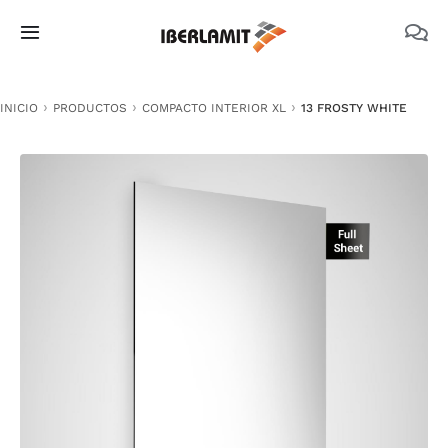
Skip
to
Toggle
content
Navigation
PRODUCTOS
INICIO
PRODUCTOS
COMPACTO INTERIOR XL
13 FROSTY WHITE
NOSOTROS
CATÁLOGOS
DOCUMENTACIÓN TÉCNICA
MEDIO AMBIENTE