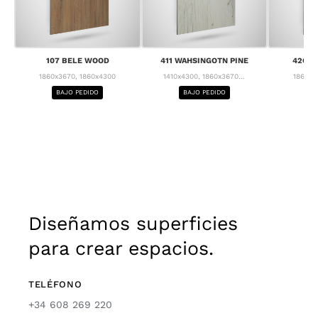
107 BELE WOOD
411 WAHSINGOTN PINE
426 C
1860x3670, 1860x4300
1410x4300, 1860x3670...
1860x3
BAJO PEDIDO
BAJO PEDIDO
BA
Diseñamos superficies
para crear espacios.
TELÉFONO
+34 608 269 220