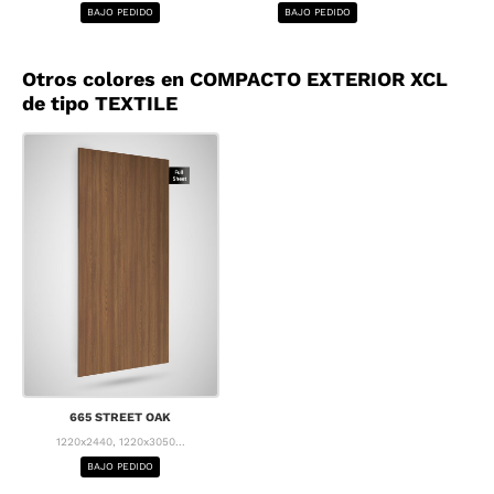
BAJO PEDIDO
BAJO PEDIDO
BA
Otros colores en COMPACTO EXTERIOR XCL
de tipo TEXTILE
665 STREET OAK
1220x2440, 1220x3050...
BAJO PEDIDO