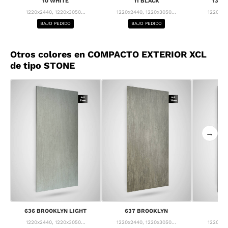
10 WHITE
11 BLACK
13 F
1220x2440, 1220x3050...
1220x2440, 1220x3050...
1220x24
BAJO PEDIDO
BAJO PEDIDO
BA
Otros colores en COMPACTO EXTERIOR XCL
de tipo STONE
→
636 BROOKLYN LIGHT
637 BROOKLYN
63
1220x2440, 1220x3050...
1220x2440, 1220x3050...
1220x24