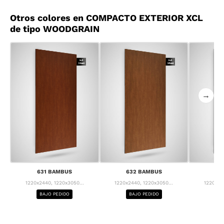
Otros colores en COMPACTO EXTERIOR XCL
de tipo WOODGRAIN
→
631 BAMBUS
632 BAMBUS
63
1220x2440, 1220x3050...
1220x2440, 1220x3050...
1220x24
BAJO PEDIDO
BAJO PEDIDO
BA