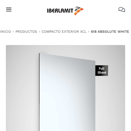
Skip
to
Toggle
content
Navigation
PRODUCTOS
INICIO
PRODUCTOS
COMPACTO EXTERIOR XCL
618 ABSOLUTE WHITE
NOSOTROS
CATÁLOGOS
DOCUMENTACIÓN TÉCNICA
MEDIO AMBIENTE