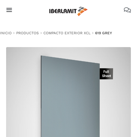
Skip
to
Toggle
content
Navigation
PRODUCTOS
INICIO
PRODUCTOS
COMPACTO EXTERIOR XCL
619 GREY
NOSOTROS
CATÁLOGOS
DOCUMENTACIÓN TÉCNICA
MEDIO AMBIENTE