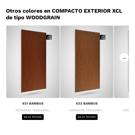
Otros colores en COMPACTO EXTERIOR XCL
de tipo WOODGRAIN
→
631 BAMBUS
632 BAMBUS
63
1220x2440, 1220x3050...
1220x2440, 1220x3050...
1220x24
BAJO PEDIDO
BAJO PEDIDO
BA