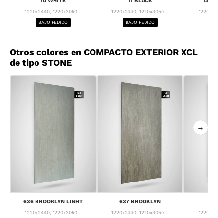
10 WHITE
11 BLACK
13 F
1220x2440, 1220x3050...
1220x2440, 1220x3050...
1220x24
BAJO PEDIDO
BAJO PEDIDO
BA
Otros colores en COMPACTO EXTERIOR XCL
de tipo STONE
→
636 BROOKLYN LIGHT
637 BROOKLYN
63
1220x2440, 1220x3050...
1220x2440, 1220x3050...
1220x24