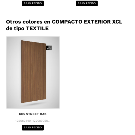
BAJO PEDIDO
BAJO PEDIDO
BA
Otros colores en COMPACTO EXTERIOR XCL
de tipo TEXTILE
665 STREET OAK
1220x2440, 1220x3050...
BAJO PEDIDO