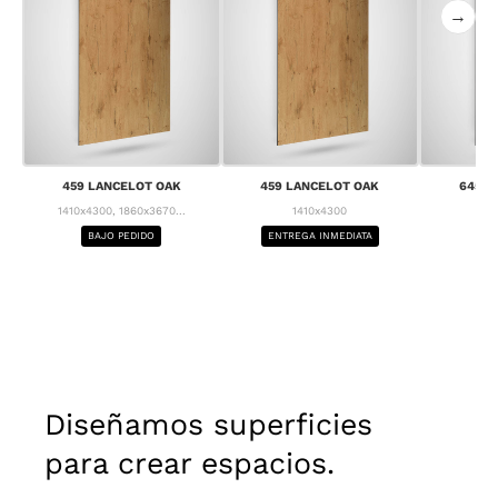
→
459 LANCELOT OAK
459 LANCELOT OAK
645 C
1410x4300, 1860x3670...
1410x4300
1
BAJO PEDIDO
ENTREGA INMEDIATA
BA
Diseñamos superficies
para crear espacios.