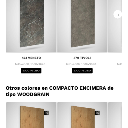
→
461 VENETO
479 TIVOLI
55
1410x4300, 1860x3670...
1410x4300, 1860x3670...
1410x43
BAJO PEDIDO
BAJO PEDIDO
BA
Otros colores en COMPACTO ENCIMERA de
tipo WOODGRAIN