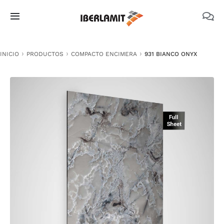
Skip
to
Toggle
content
Navigation
PRODUCTOS
INICIO
PRODUCTOS
COMPACTO ENCIMERA
931 BIANCO ONYX
NOSOTROS
CATÁLOGOS
DOCUMENTACIÓN TÉCNICA
MEDIO AMBIENTE