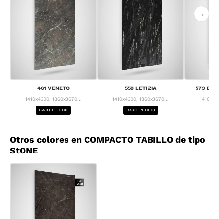
→
461 VENETO
550 LETIZIA
573 BRE
1410x4300, 1860x3670...
1410x4300, 1860x3670...
1410x43
BAJO PEDIDO
BAJO PEDIDO
BA
Otros colores en COMPACTO TABILLO de tipo
StONE