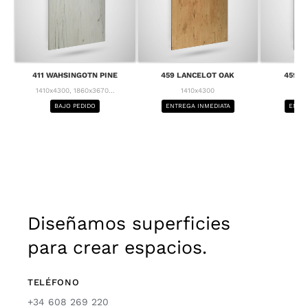
411 WAHSINGOTN PINE
459 LANCELOT OAK
459 L
1410x4300, 1860x3670...
1410x4300
1
BAJO PEDIDO
ENTREGA INMEDIATA
ENTRE
Diseñamos superficies
para crear espacios.
TELÉFONO
+34 608 269 220