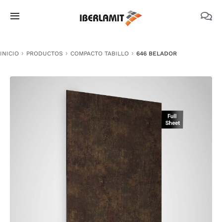
Skip
to
Toggle
content
Navigation
PRODUCTOS
INICIO
PRODUCTOS
COMPACTO TABILLO
646 BELADOR
NOSOTROS
CATÁLOGOS
DOCUMENTACIÓN TÉCNICA
MEDIO AMBIENTE