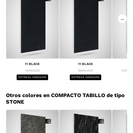
→
11 BLACK
11 BLACK
1
1410x4300
1860x4300
1410x43
ENTREGA INMEDIATA
ENTREGA INMEDIATA
BA
Otros colores en COMPACTO TABILLO de tipo
STONE