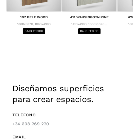
107 BELE WOOD
411 WAHSINGOTN PINE
426 C
1860x3670, 1860x4300
1410x4300, 1860x3670...
1860x3
BAJO PEDIDO
BAJO PEDIDO
BA
Diseñamos superficies
para crear espacios.
TELÉFONO
+34 608 269 220
EMAIL