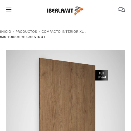
Skip
to
Toggle
content
Navigation
PRODUCTOS
INICIO
PRODUCTOS
COMPACTO INTERIOR XL
935 YOKSHIRE CHESTNUT
NOSOTROS
CATÁLOGOS
DOCUMENTACIÓN TÉCNICA
MEDIO AMBIENTE