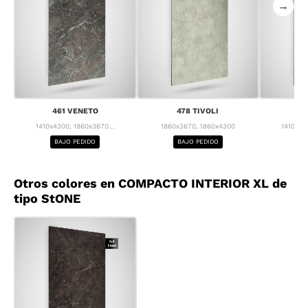
→
461 VENETO
478 TIVOLI
4
1410x4300, 1860x3670...
1860x3670, 1860x4300
1410x43
BAJO PEDIDO
BAJO PEDIDO
BA
Otros colores en COMPACTO INTERIOR XL de
tipo StONE