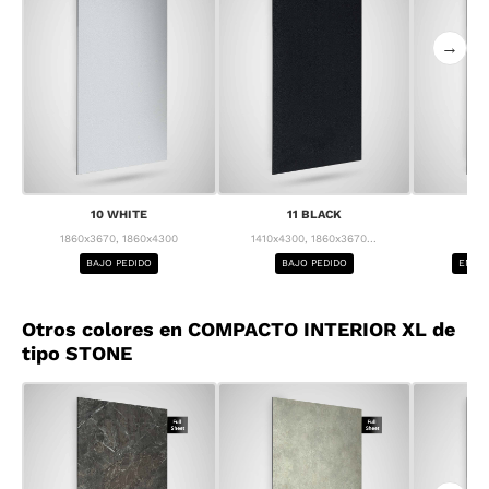
→
10 WHITE
11 BLACK
1
1860x3670, 1860x4300
1410x4300, 1860x3670...
1
BAJO PEDIDO
BAJO PEDIDO
ENTRE
Otros colores en COMPACTO INTERIOR XL de
tipo STONE