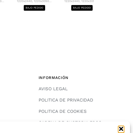
...
1220x2440, 1220x3050...
1220x2440, 1220x3050...
1220x2440, 12
BAJO PEDIDO
BAJO PEDIDO
BAJO PE
INFORMACIÓN
AVISO LEGAL
POLITICA DE PRIVACIDAD
POLITICA DE COOKIES
A
CADENA DE CUSTODIA FSC®