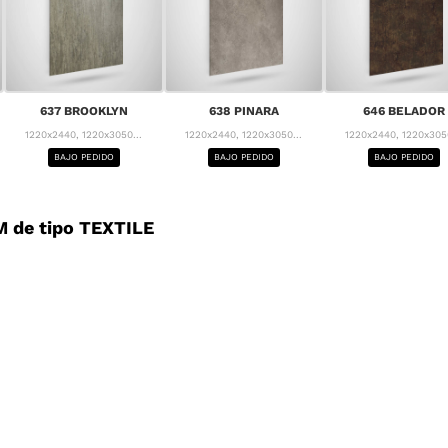
637 BROOKLYN
638 PINARA
646 BELADOR
1220x2440, 1220x3050...
1220x2440, 1220x3050...
1220x2440, 1220x3050
BAJO PEDIDO
BAJO PEDIDO
BAJO PEDIDO
 de tipo TEXTILE