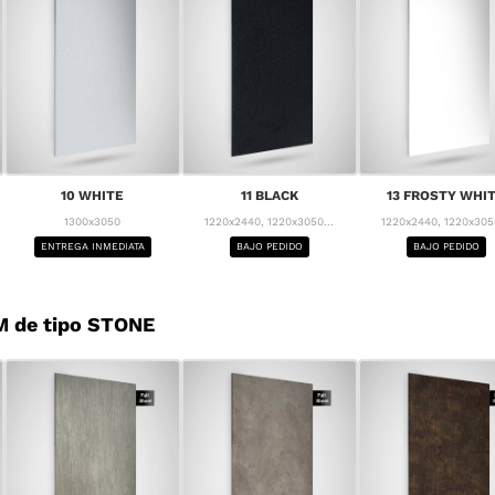
10 WHITE
11 BLACK
13 FROSTY WHI
1300x3050
1220x2440, 1220x3050...
1220x2440, 1220x3050
ENTREGA INMEDIATA
BAJO PEDIDO
BAJO PEDIDO
M de tipo STONE