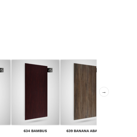
→
640 CANYON
634 BAMBUS
639 BANANA ABACA
PIN