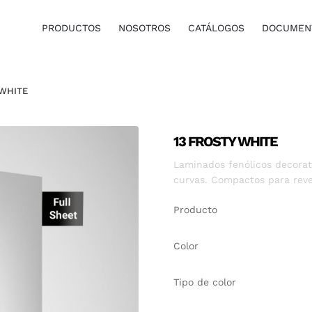
PRODUCTOS
NOSOTROS
CATÁLOGOS
DOCUMENT
 WHITE
13 FROSTY WHITE
Laminados fenólicos decorati
curvas. Compactos para reve
Producto
Color
Tipo de color