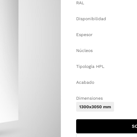
RAL
Disponibilidad
Espesor
Núcleos
Tipología HPL
Acabado
Dimensiones
1300x3050 mm
S